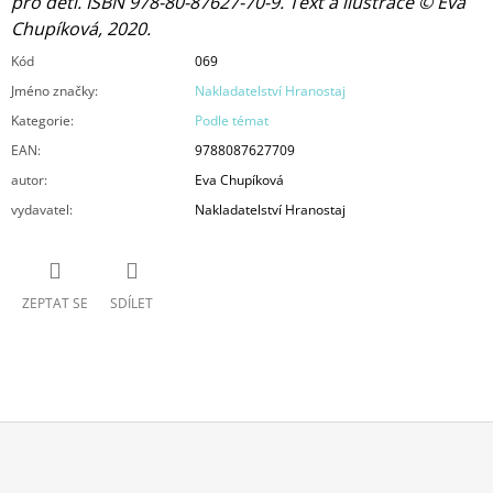
pro děti. ISBN 978-80-87627-70-9. Text a ilustrace © Eva
Chupíková, 2020.
Kód
069
Jméno značky
:
Nakladatelství Hranostaj
Kategorie
:
Podle témat
EAN
:
9788087627709
autor
:
Eva Chupíková
vydavatel
:
Nakladatelství Hranostaj
ZEPTAT SE
SDÍLET
Z