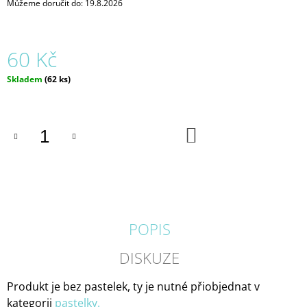
Můžeme doručit do:
19.8.2026
J
E
M
E
60 Kč
Měrná
Skladem
(62 ks)
CO
cena:
SI
BROUKÁ
LOUKA
DO
225
KOŠÍKU
Kč
POPIS
DISKUZE
Produkt je bez pastelek, ty je nutné přiobjednat v
kategorii
pastelky.