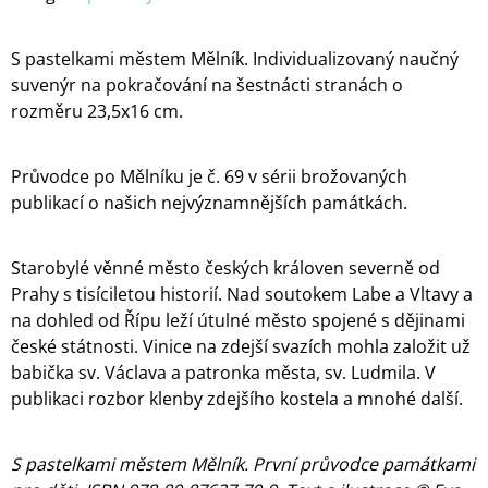
S pastelkami městem Mělník. Individualizovaný naučný
suvenýr na pokračování na šestnácti stranách o
rozměru 23,5x16 cm.
Průvodce po Mělníku je č. 69 v sérii brožovaných
publikací o našich nejvýznamnějších památkách.
Starobylé věnné město českých královen severně od
Prahy s tisíciletou historií. Nad soutokem Labe a Vltavy a
na dohled od Řípu leží útulné město spojené s dějinami
české státnosti. Vinice na zdejší svazích mohla založit už
babička sv. Václava a patronka města, sv. Ludmila. V
publikaci rozbor klenby zdejšího kostela a mnohé další.
S pastelkami městem Mělník. První průvodce památkami