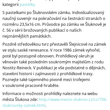
kategorii
pastelky.
S pastelkami po Šluknovském zámku. Individualizovaný
naučný suvenýr na pokračování na šestnácti stranách o
rozměru 23,5x16 cm. Průvodce po zámku ve Šluknově je
č. 56 v sérii brožovaných publikací o našich
nejznámějších památkách.
Pozdně středověkou tvrz přestavěli Šlejnicové na zámek
ve stylu saské renesance. V roce 1986 zámek vyhořel,
poté byl postupně obnoven. Prohlídkový okruh je
věnován také posledním soukromým majitelům z rodu
Nostitz-Reineck. V publikaci je vše podstatné o dějinách,
stavební historii i zajímavosti z prohlídkové trasy.
Poznejte také tajemného pivoně mezi trofejemi
v soukromé pracovně hraběte.
Informace o možnosti prohlídky naleznete na webu
města Šlukova zde:
http://www.mesto-sluknov.cz/cz/706-
sluknovsky-zamek.html
.