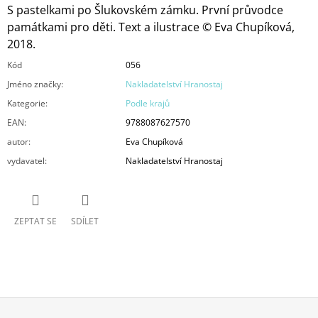
S pastelkami po Šlukovském zámku. První průvodce
památkami pro děti. Text a ilustrace © Eva Chupíková,
2018.
Kód
056
Jméno značky
:
Nakladatelství Hranostaj
Kategorie
:
Podle krajů
EAN
:
9788087627570
autor
:
Eva Chupíková
vydavatel
:
Nakladatelství Hranostaj
ZEPTAT SE
SDÍLET