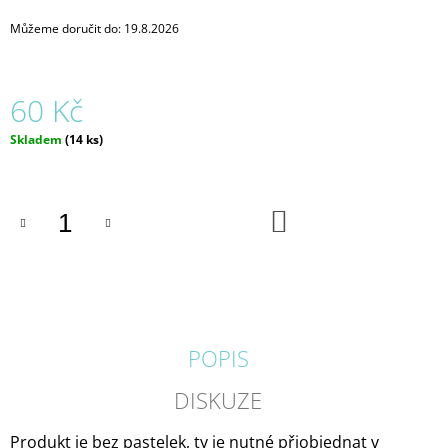
J
Můžeme doručit do:
19.8.2026
E
M
E
60 Kč
SLOHOVNÍK
ANEB
Měrná
Skladem
(14 ks)
PRAHA
cena:
MÁ
STYL
271
DO
KOŠÍKU
Kč
POPIS
DISKUZE
Produkt je bez pastelek, ty je nutné přiobjednat v