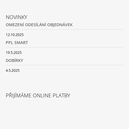
Z
Á
NOVINKY
P
OMEZENÍ ODESÍLÁNÍ OBJEDNÁVEK
A
T
12.10.2025
Í
PPL SMART
19.5.2025
DOBÍRKY
4.5.2025
PŘIJÍMÁME ONLINE PLATBY