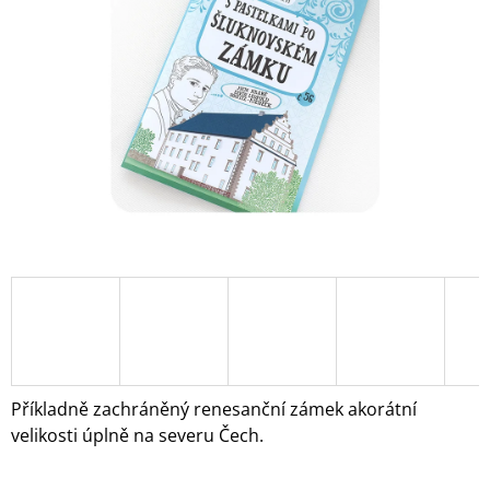
5
A
hvězdiček.
J
Í
T
?
HLEDAT
D
O
P
O
Příkladně zachráněný renesanční zámek akorátní
R
velikosti úplně na severu Čech.
U
Č
U