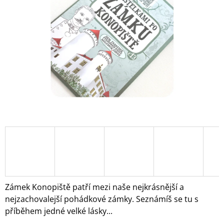
5
A
hvězdiček.
J
Í
T
?
HLEDAT
D
O
P
O
Zámek Konopiště patří mezi naše nejkrásnější a
R
nejzachovalejší pohádkové zámky. Seznámíš se tu s
U
příběhem jedné velké lásky...
Č
U