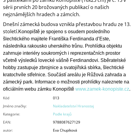
S pastelkami po zámku Komopiště (16x23 cm) je č. 13 v
sérii prvních 20 brožovaných publikací o našich
nejznámějších hradech a zámcích.
Dnešní zámecká budova vznikla přestavbou hradu ze 13.
století.
Konopiště je spojeno s osudem posledního
šlechtického majitele Františka Ferdinanda d’Este,
následníka rakousko uherského trůnu. Prohlídka objektu
zahrnuje interiéry soukromých i reprezentačních prostor
včetně výsledků lovecké vášně Ferdinandovi. Sběratelské
hobby zastupuje zbrojnice a svatojiřská sbírka, šlechtické
kratochvíle střelnice. Součástí areálu je Růžová zahrada a
zámecký park. Informace o možnosti prohlídky naleznete na
oficiálním webu zámku Konopiště
www.zamek-konopiste.cz
.
Kód
013
Jméno značky
:
Nakladatelství Hranostaj
Kategorie
:
Podle krajů
EAN
:
9788087627129
autor
:
Eva Chupíková