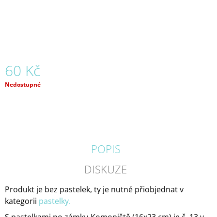
J
E
M
E
S
60 Kč
PASTELKAMI
PO
SLOUPU
Měrná
Nedostupné
NEJSVĚTĚJŠÍ
cena:
TROJICE
V
OLOMOUCI
60
Kč
POPIS
DISKUZE
Produkt je bez pastelek, ty je nutné přiobjednat v
kategorii
pastelky.