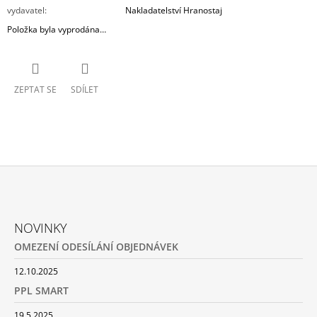
vydavatel
:
Nakladatelství Hranostaj
Položka byla vyprodána…
ZEPTAT SE
SDÍLET
Z
Á
NOVINKY
P
OMEZENÍ ODESÍLÁNÍ OBJEDNÁVEK
A
T
12.10.2025
Í
PPL SMART
19.5.2025