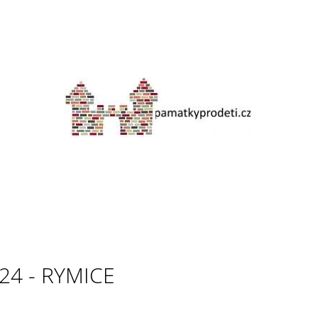
CO POTŘEBUJETE NAJÍT?
HLEDAT
DOPORUČUJEME
24 - RYMICE
S PASTELKAMI PO MUZEU V PŘÍRODĚ
SLOHOVNÍK ANE