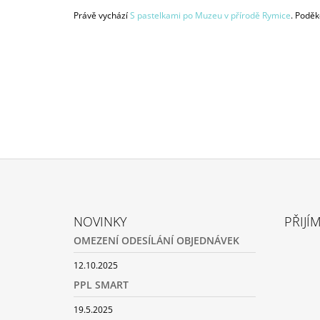
129 Kč
Právě vychází
S pastelkami po Muzeu v přírodě Rymice
. Poděk
Z
Á
NOVINKY
PŘIJÍ
P
OMEZENÍ ODESÍLÁNÍ OBJEDNÁVEK
A
T
12.10.2025
Í
PPL SMART
19.5.2025