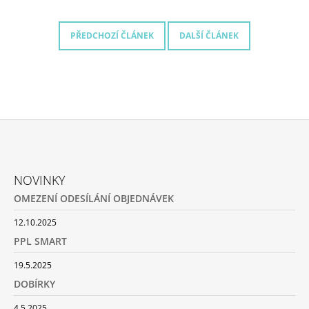
A
J
PŘEDCHOZÍ ČLÁNEK
DALŠÍ ČLÁNEK
Í
T
?
Z
HLEDAT
Á
NOVINKY
P
OMEZENÍ ODESÍLÁNÍ OBJEDNÁVEK
A
D
T
12.10.2025
O
Í
P
PPL SMART
O
19.5.2025
R
U
DOBÍRKY
Č
U
4.5.2025