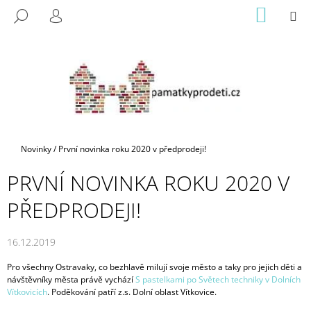
K
Přejít
NÁKUP
M
HLEDAT
na
KOŠÍK
O
PŘIHLÁŠENÍ
ZPĚT
ZPĚT
obsah
Š
Í
C
K
O
P
O
T
Domů
Novinky
/
První novinka roku 2020 v předprodeji!
Ř
PRVNÍ NOVINKA ROKU 2020 V
E
B
PŘEDPRODEJI!
U
J
16.12.2019
E
Pro všechny Ostravaky, co bezhlavě milují svoje město a taky pro jejich děti a
T
návštěvníky města právě vychází
S pastelkami po Světech techniky v Dolních
E
Vítkovicích
. Poděkování patří z.s. Dolní oblast Vítkovice.
N