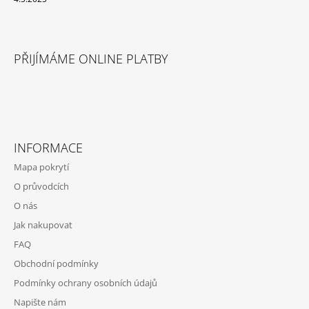
J
E
M
E
PŘIJÍMÁME ONLINE PLATBY
CO
SI
BROUKÁ
LOUKA
225
INFORMACE
Kč
Mapa pokrytí
O průvodcích
O nás
Jak nakupovat
FAQ
Obchodní podmínky
Podmínky ochrany osobních údajů
Napište nám