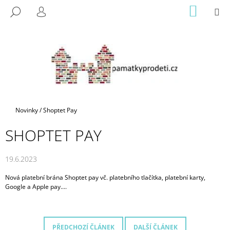
K
Přejít
NÁKUP
M
HLEDAT
na
KOŠÍK
O
PŘIHLÁŠENÍ
ZPĚT
ZPĚT
obsah
Š
Í
C
K
O
P
O
T
Domů
Novinky
/
Shoptet Pay
Ř
SHOPTET PAY
E
B
19.6.2023
U
J
Nová platební brána Shoptet pay vč. platebního tlačítka, platební karty,
E
Google a Apple pay....
T
E
N
PŘEDCHOZÍ ČLÁNEK
DALŠÍ ČLÁNEK