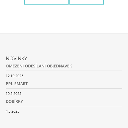
A
J
Í
T
?
Z
Á
NOVINKY
P
OMEZENÍ ODESÍLÁNÍ OBJEDNÁVEK
HLEDAT
A
T
12.10.2025
Í
PPL SMART
D
19.5.2025
O
P
DOBÍRKY
O
R
4.5.2025
U
Č
U