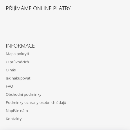
J
PŘIJÍMÁME ONLINE PLATBY
E
M
E
VALENTÍNKA
A
SPLNENÝ
INFORMACE
SEN
Mapa pokrytí
200
Kč
O průvodcích
O nás
Jak nakupovat
FAQ
Obchodní podmínky
Podmínky ochrany osobních údajů
Napište nám
Kontakty