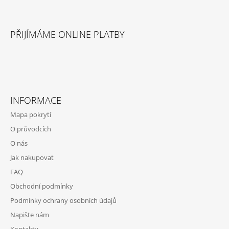
J
E
M
PŘIJÍMÁME ONLINE PLATBY
E
RÓZA
A
ZTRACENÝ
TATÍNEK
INFORMACE
244
Kč
Mapa pokrytí
O průvodcích
O nás
Jak nakupovat
FAQ
Obchodní podmínky
Podmínky ochrany osobních údajů
Napište nám